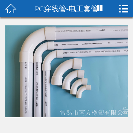



PC穿线管-电工套管
首页

关于我们
产品中心
新闻中心
厂房设备
在线留言
荣誉资质
联系我们