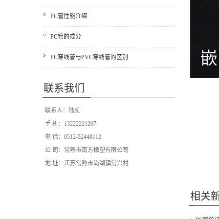
PC管性能介绍
PC管的成分
PC穿线管与PVC穿线管的区别
联系我们
联系人：陆凯
手 机：13222221207
电 话：0512-52448112
公 司：常熟市南方橡塑有限公司
地 址：江苏常熟市尚湖镇常兴村
相关