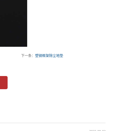
下一条：
塑钢框架除尘地垫