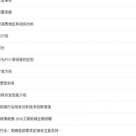
注意事项
重要突破
要消费地区和动向分析
能介绍
成分
管与PVC穿线管的区别
开发方向
塑密封条
的特点及性能介绍
机械行业现状分析技术创新增强
政策助推 2016工程机械企稳回暖
行业：周期底部需求反弹关注复苏持···